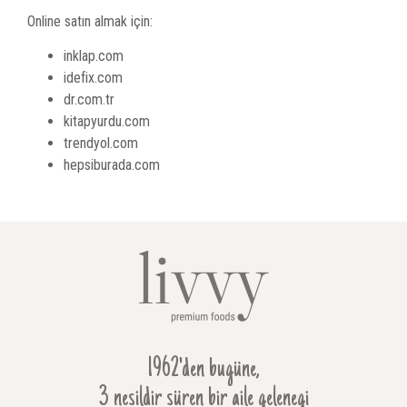
Online satın almak için:
inklap.com
idefix.com
dr.com.tr
kitapyurdu.com
trendyol.com
hepsiburada.com
1962'den bugüne,
3 nesildir süren bir aile gelenegi