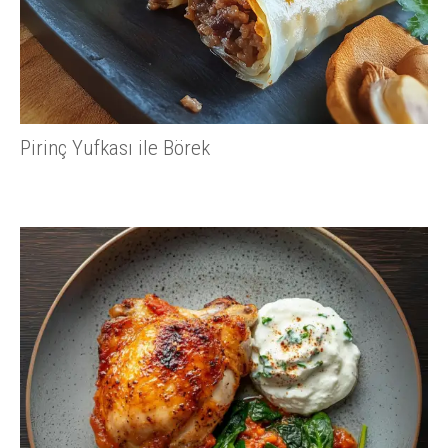
Pirinç Yufkası ile Börek