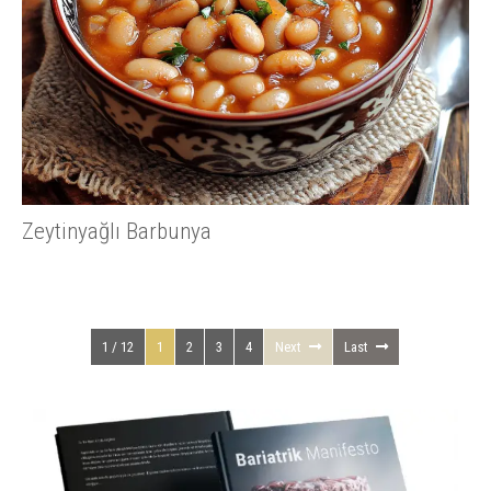
Zeytinyağlı Barbunya
1 / 12
1
2
3
4
Next
Last