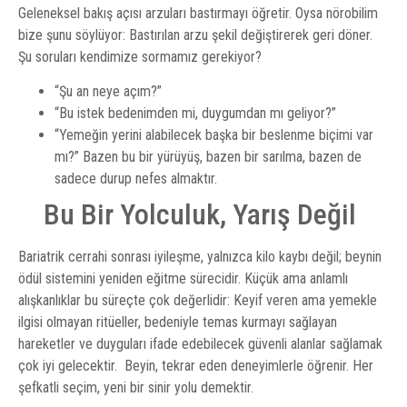
Geleneksel bakış açısı arzuları bastırmayı öğretir. Oysa nörobilim
bize şunu söylüyor: Bastırılan arzu şekil değiştirerek geri döner.
Şu soruları kendimize sormamız gerekiyor?
“Şu an neye açım?”
“Bu istek bedenimden mi, duygumdan mı geliyor?”
“Yemeğin yerini alabilecek başka bir beslenme biçimi var
mı?” Bazen bu bir yürüyüş, bazen bir sarılma, bazen de
sadece durup nefes almaktır.
Bu Bir Yolculuk, Yarış Değil
Bariatrik cerrahi sonrası iyileşme, yalnızca kilo kaybı değil; beynin
ödül sistemini yeniden eğitme sürecidir. Küçük ama anlamlı
alışkanlıklar bu süreçte çok değerlidir: Keyif veren ama yemekle
ilgisi olmayan ritüeller, bedeniyle temas kurmayı sağlayan
hareketler ve duyguları ifade edebilecek güvenli alanlar sağlamak
çok iyi gelecektir. Beyin, tekrar eden deneyimlerle öğrenir. Her
şefkatli seçim, yeni bir sinir yolu demektir.