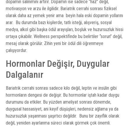
dopamin salınımını artırır. Dopamin ise sadece “haz” değil,
motivasyon ve arzu ile ilgilidir. Bariatrik cerrahi sonrası fiziksel
olarak daha az yemek yenir ama beyin hala eski dopamin yollarını
arar. Bu durumda bazı kişilerde, tatlı isteği, alışveriş, sosyal
medya, alkol gibi başka ödül arayışları, boşluk ve huzursuzluk hissi
ortaya çıkabilir. Wellness perspektifinde bu belirtiler “sorun” değil,
mesaj olarak görülür. Zihin yeni bir ödül dili öğrenmeye
çalışıyordur.
Hormonlar Değişir, Duygular
Dalgalanır
Bariatrik cerrahi sonrası sadece kilo değil, leptin ve insülin gibi
hormonların dengesi de değişir. Bu hormonlar iştah kadar duygu
durumunu da etkiler. Bu yüzden ameliyat sonrası dönemde,
duygusal hassasiyet, ani keyif düşüşleri, nedensiz ağlama ya da
huzursuzluk yaşanması şaşırtıcı değildir. Bunu bir zayıflık olarak
değil, yeniden ayarlanma süreci olarak görmek çok önemli.