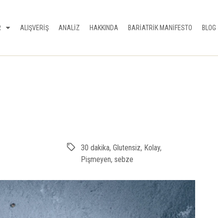
R
ALIŞVERİŞ
ANALİZ
HAKKINDA
BARİATRİK MANİFESTO
BLOG
30 dakika
,
Glutensiz
,
Kolay
,
Pişmeyen
,
sebze