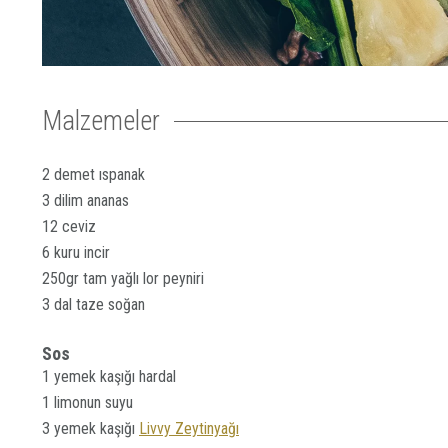
Malzemeler
2 demet ıspanak
3 dilim ananas
12 ceviz
6 kuru incir
250gr tam yağlı lor peyniri
3 dal taze soğan
Sos
1 yemek kaşığı hardal
1 limonun suyu
3 yemek kaşığı
Livvy Zeytinyağı