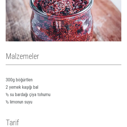
Malzemeler
300g böğürtlen⁠
2 yemek kaşığı bal⁠
½ su bardağı çiya tohumu⁠
½ limonun suyu
Tarif