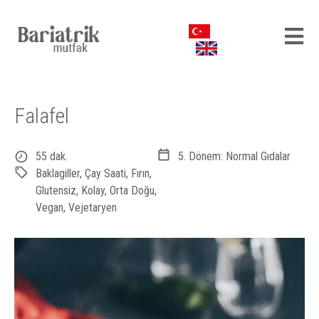
Falafel
55 dak.
5. Dönem: Normal Gıdalar
Baklagiller
,
Çay Saati
,
Fırın
,
Glutensiz
,
Kolay
,
Orta Doğu
,
Vegan
,
Vejetaryen