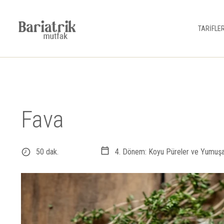
TARİFLE
Fava
50 dak.
4. Dönem: Koyu Püreler ve Yumuşak