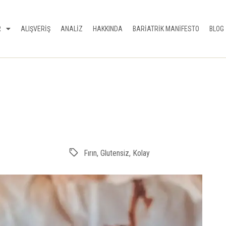
R
ALIŞVERİŞ
ANALİZ
HAKKINDA
BARİATRİK MANİFESTO
BLOG
Fırın
,
Glutensiz
,
Kolay