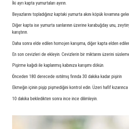
İki ayrı kapta yumurtaları ayırın.
Beyazlarını topladığınız kaptaki yumurta akını köpük kıvamına gele
Diğer kapta ise yumurta sarılarının üzerine karabuğday unu, zeyt
karıştırın.
Daha sonra elde edilen homojen karışıma, diğer kapta elden edilen
En son cevizleri de ekleyin. Cevizlerin bir miktarını üzerini süslemek
Pişirme kağıdı ile kaplanmış kabınıza karışımı dökün.
Önceden 180 derecede ısıtılmış fırında 30 dakika kadar pişirin
Ekmeğin içinin pişip pişmediğini kontrol edin. Üzeri hafif kızarınca f
10 dakika bekledikten sonra ince ince dilimleyin.