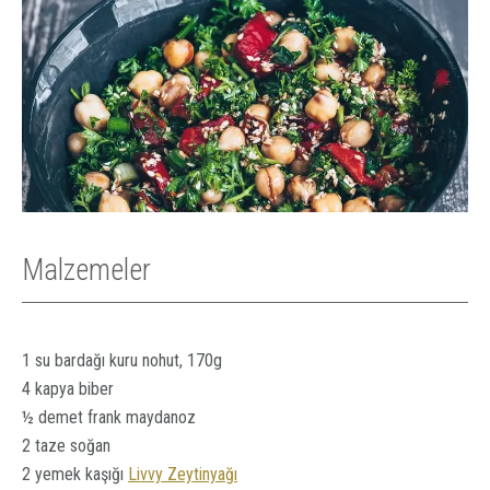
Malzemeler
1 su bardağı kuru nohut, 170g
4 kapya biber
½ demet frank maydanoz
2 taze soğan
2 yemek kaşığı
Livvy Zeytinyağı