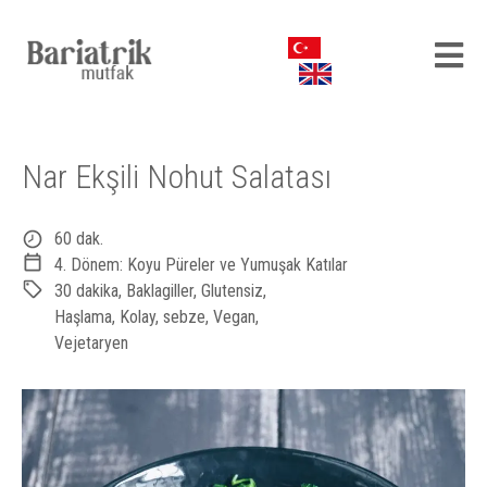
Nar Ekşili Nohut Salatası
60 dak.
4. Dönem: Koyu Püreler ve Yumuşak Katılar
30 dakika
,
Baklagiller
,
Glutensiz
,
Haşlama
,
Kolay
,
sebze
,
Vegan
,
Vejetaryen