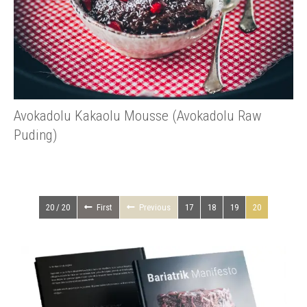
Avokadolu Kakaolu Mousse (Avokadolu Raw
Puding)
20 / 20
First
Previous
17
18
19
20