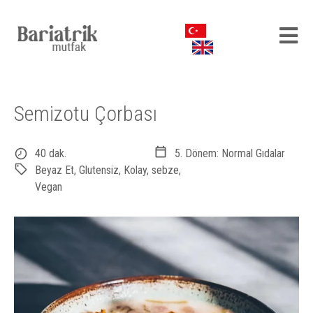
Semizotu Çorbası
40 dak.
5. Dönem: Normal Gıdalar
Beyaz Et
,
Glutensiz
,
Kolay
,
sebze
,
Vegan