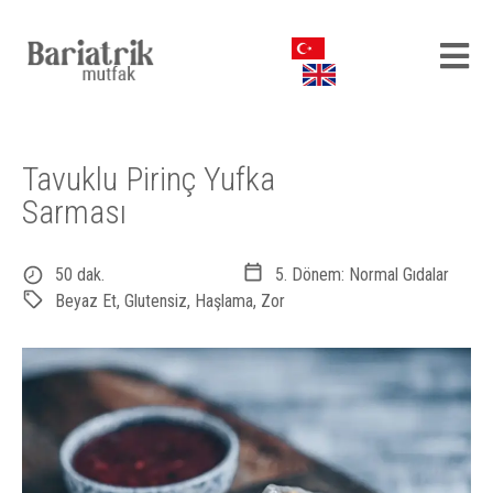
Tavuklu Pirinç Yufka
Sarması
50 dak.
5. Dönem: Normal Gıdalar
Beyaz Et
,
Glutensiz
,
Haşlama
,
Zor