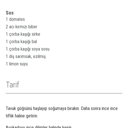
Sos⁠
1 domates⁠
2 acı kırmızı biber⁠
1 çorba kaşığı sirke⁠
1 çorba kaşığı bal⁠
1 çorba kaşığı soya sosu⁠
1 diş sarımsak, ezilmiş⁠
1 limon suyu
Tarif
Tavuk göğsünü haşlayıp soğumaya bırakın. Daha sonra ince ince
tiftik haline getirin.⁠
Avokadoyu ince dilimler halinde kesin.⁠