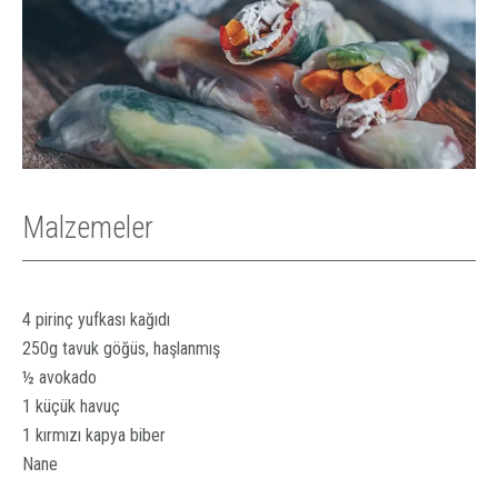
Malzemeler
4 pirinç yufkası kağıdı⁠
250g tavuk göğüs, haşlanmış⁠
½ avokado⁠
1 küçük havuç⁠
1 kırmızı kapya biber⁠
Nane⁠