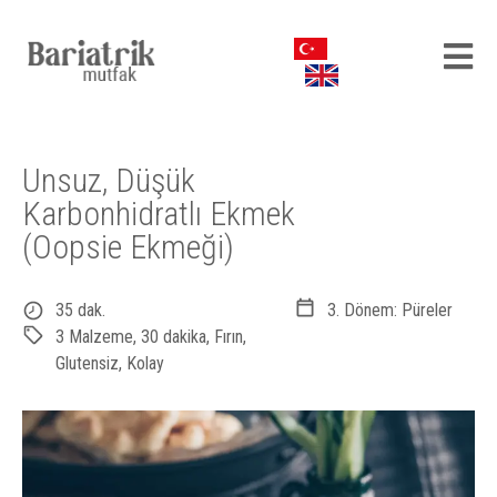
Unsuz, Düşük
Karbonhidratlı Ekmek
(Oopsie Ekmeği)
35 dak.
3. Dönem: Püreler
3 Malzeme
,
30 dakika
,
Fırın
,
Glutensiz
,
Kolay