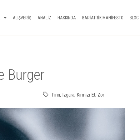
R
ALIŞVERİŞ
ANALİZ
HAKKINDA
BARİATRİK MANİFESTO
BLOG
e Burger
Fırın
,
Izgara
,
Kırmızı Et
,
Zor