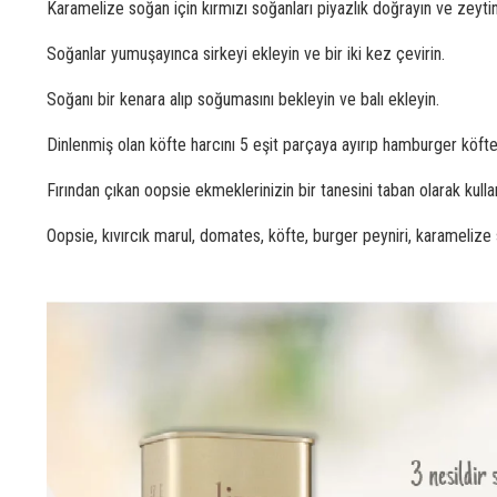
Karamelize soğan için kırmızı soğanları piyazlık doğrayın ve zeyti
Soğanlar yumuşayınca sirkeyi ekleyin ve bir iki kez çevirin.
Soğanı bir kenara alıp soğumasını bekleyin ve balı ekleyin.
Dinlenmiş olan köfte harcını 5 eşit parçaya ayırıp hamburger köftes
Fırından çıkan oopsie ekmeklerinizin bir tanesini taban olarak kulla
Oopsie, kıvırcık marul, domates, köfte, burger peyniri, karamelize