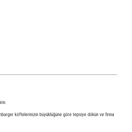
rin.
mburger köftelerinizin büyüklüğüne göre tepsiye dökün ve fırına