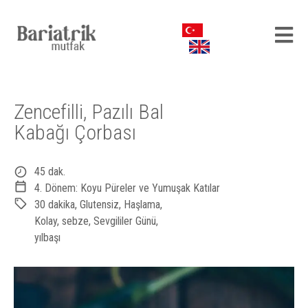
Zencefilli, Pazılı Bal
Kabağı Çorbası
45 dak.
4. Dönem: Koyu Püreler ve Yumuşak Katılar
30 dakika
,
Glutensiz
,
Haşlama
,
Kolay
,
sebze
,
Sevgililer Günü
,
yılbaşı