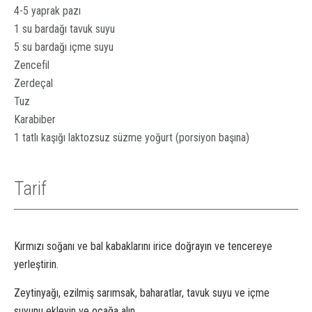
4-5 yaprak pazı
1 su bardağı tavuk suyu
5 su bardağı içme suyu
Zencefil
Zerdeçal
Tuz
Karabiber
1 tatlı kaşığı laktozsuz süzme yoğurt (porsiyon başına)
Tarif
Kırmızı soğanı ve bal kabaklarını irice doğrayın ve tencereye
yerleştirin.
Zeytinyağı, ezilmiş sarımsak, baharatlar, tavuk suyu ve içme
suyunu ekleyin ve ocağa alın.