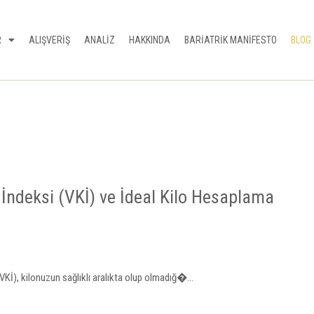
R
ALIŞVERİŞ
ANALİZ
HAKKINDA
BARİATRİK MANİFESTO
BLOG
 İndeksi (VKİ) ve İdeal Kilo Hesaplama
VKİ), kilonuzun sağlıklı aralıkta olup olmadığ�...