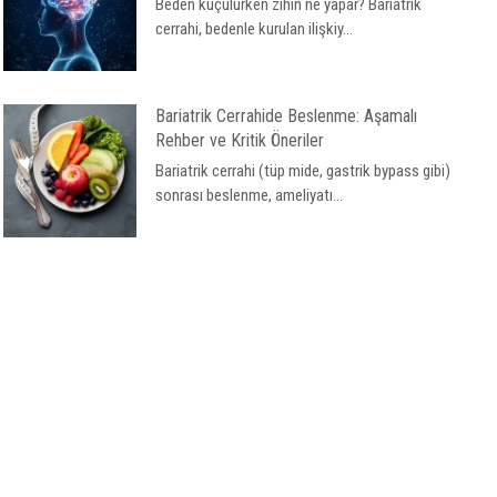
Beden küçülürken zihin ne yapar? Bariatrik
cerrahi, bedenle kurulan ilişkiy...
Bariatrik Cerrahide Beslenme: Aşamalı
Rehber ve Kritik Öneriler
Bariatrik cerrahi (tüp mide, gastrik bypass gibi)
sonrası beslenme, ameliyatı...