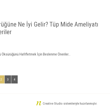
üğüne Ne İyi Gelir? Tüp Mide Ameliyatı
riler
ü Öksürüğünü Hafifletmek İçin Beslenme Öneriler...
2
3
4
Creative Studio sistemleriyle hazırlanmıştır.