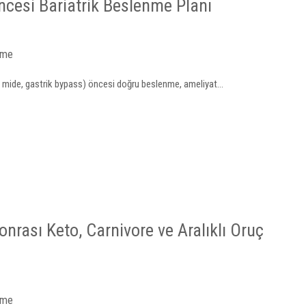
ncesi Bariatrik Beslenme Planı
nme
üp mide, gastrik bypass) öncesi doğru beslenme, ameliyat...
nrası Keto, Carnivore ve Aralıklı Oruç
nme